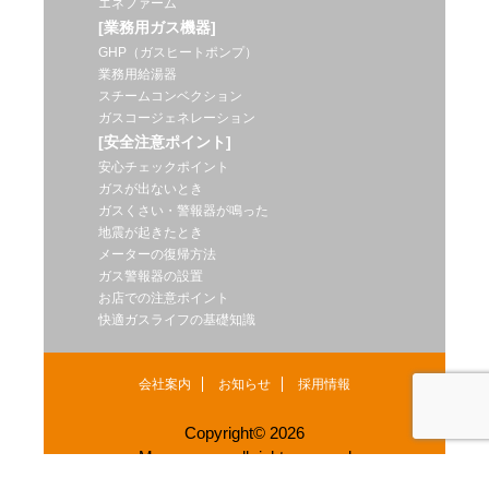
エネファーム
[業務用ガス機器]
GHP（ガスヒートポンプ）
業務用給湯器
スチームコンベクション
ガスコージェネレーション
[安全注意ポイント]
安心チェックポイント
ガスが出ないとき
ガスくさい・警報器が鳴った
地震が起きたとき
メーターの復帰方法
ガス警報器の設置
お店での注意ポイント
快適ガスライフの基礎知識
会社案内
お知らせ
採用情報
Copyright© 2026
Muroran gas.all right reserved