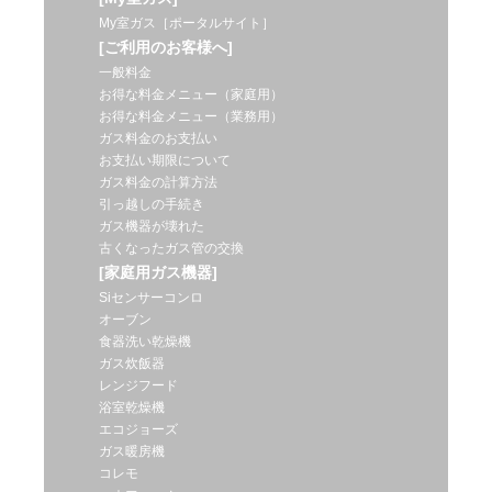
My室ガス［ポータルサイト］
[ご利用のお客様へ]
一般料金
お得な料金メニュー（家庭用）
お得な料金メニュー（業務用）
ガス料金のお支払い
お支払い期限について
ガス料金の計算方法
引っ越しの手続き
ガス機器が壊れた
古くなったガス管の交換
[家庭用ガス機器]
Siセンサーコンロ
オーブン
食器洗い乾燥機
ガス炊飯器
レンジフード
浴室乾燥機
エコジョーズ
ガス暖房機
コレモ