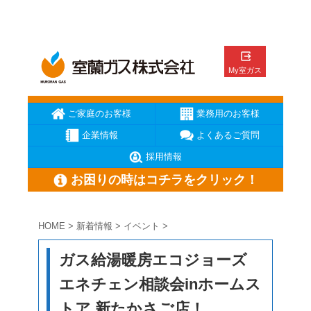
ご家庭のお客様
業務用のお客様
企業情報
よくあるご質問
採用情報
お困りの時はコチラをクリック！
HOME
>
新着情報
>
イベント
>
ガス臭いと思ったら
ガスが出ない
ガス機器が壊れた
ガス給湯暖房エコジョーズ
メーターの復帰方法
地震の時の対応
お電話はこちら
エネチェン相談会inホームス
トア 新たかさご店！