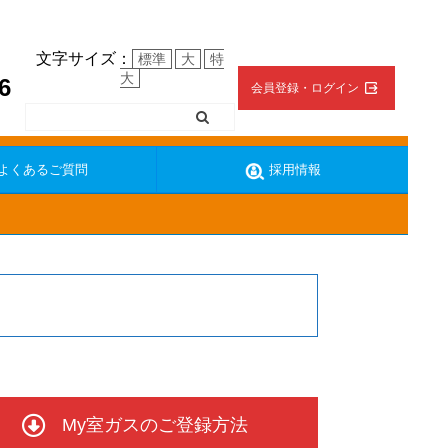
文字サイズ：
標準
大
特
大
6
会員登録・ログイン
よくあるご質問
採用情報
ターの復帰方法
地震の時の対応
My室ガスのご登録方法