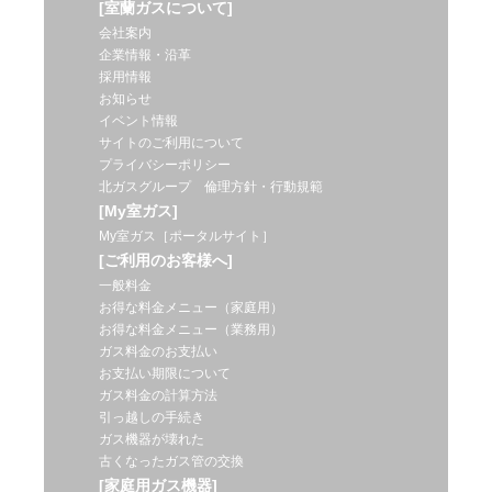
[室蘭ガスについて]
会社案内
企業情報・沿革
採用情報
お知らせ
イベント情報
サイトのご利用について
プライバシーポリシー
北ガスグループ 倫理方針・行動規範
[My室ガス]
My室ガス［ポータルサイト］
[ご利用のお客様へ]
一般料金
お得な料金メニュー（家庭用）
お得な料金メニュー（業務用）
ガス料金のお支払い
お支払い期限について
ガス料金の計算方法
引っ越しの手続き
ガス機器が壊れた
古くなったガス管の交換
[家庭用ガス機器]