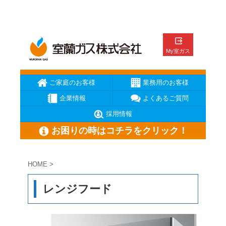
ご家庭のお客様
業務用のお客様
企業情報
よくあるご質問
採用情報
お困りの時はコチラをクリック！
HOME
>
ガス臭いと思ったら
ガスが出ない
ガス機器が壊れた
レンジフード
メーターの復帰方法
地震の時の対応
お電話はこちら