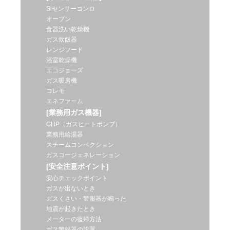
Siセンサーコンロ
オーブン
食器洗い乾燥機
ガス炊飯器
レンジフード
浴室乾燥機
エコジョーズ
ガス暖房機
コレモ
エネファーム
[業務用ガス機器]
GHP（ガスヒートポンプ）
業務用給湯器
スチームコンベクション
ガスコージェネレーション
[安全注意ポイント]
安心チェックポイント
ガスが出ないとき
ガスくさい・警報器が鳴った
地震が起きたとき
メーターの復帰方法
ガス警報器の設置