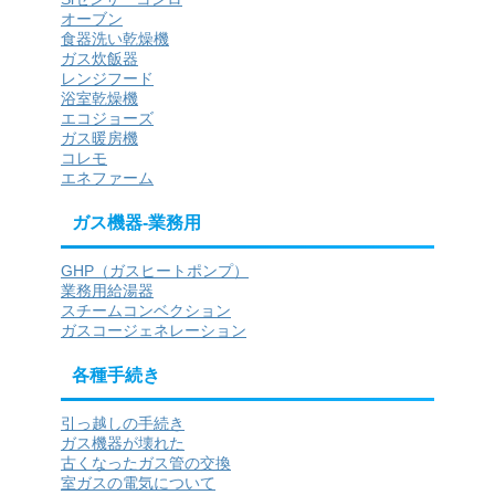
オーブン
食器洗い乾燥機
ガス炊飯器
レンジフード
浴室乾燥機
エコジョーズ
ガス暖房機
コレモ
エネファーム
ガス機器-業務用
GHP（ガスヒートポンプ）
業務用給湯器
スチームコンベクション
ガスコージェネレーション
各種手続き
引っ越しの手続き
ガス機器が壊れた
古くなったガス管の交換
室ガスの電気について