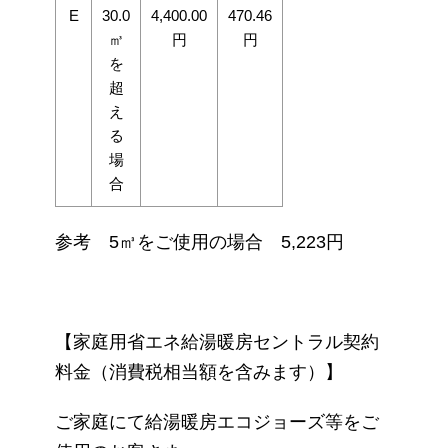
E
30.0
4,400.00
470.46
㎥
円
円
を
超
え
る
場
合
参考 5㎥をご使用の場合 5,223円
【家庭用省エネ給湯暖房セントラル契約
料金（消費税相当額を含みます）】
ご家庭にて給湯暖房エコジョーズ等をご