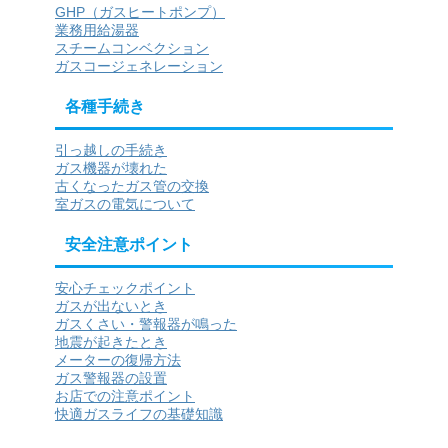
GHP（ガスヒートポンプ）
業務用給湯器
スチームコンベクション
ガスコージェネレーション
各種手続き
引っ越しの手続き
ガス機器が壊れた
古くなったガス管の交換
室ガスの電気について
安全注意ポイント
安心チェックポイント
ガスが出ないとき
ガスくさい・警報器が鳴った
地震が起きたとき
メーターの復帰方法
ガス警報器の設置
お店での注意ポイント
快適ガスライフの基礎知識