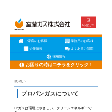
ご家庭のお客様
業務用のお客様
企業情報
よくあるご質問
採用情報
お困りの時はコチラをクリック！
HOME
>
ガス臭いと思ったら
ガスが出ない
ガス機器が壊れた
プロパンガスについて
メーターの復帰方法
地震の時の対応
お電話はこちら
LPガスは環境にやさしい、クリーンエネルギーで