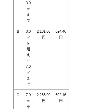
3.0
㎥
ま
で
B
3.0
2,101.00
624.46
㎥
円
円
を
超
え
～
7.0
㎥
ま
で
C
7.0
2,255.00
602.46
㎥
円
円
を