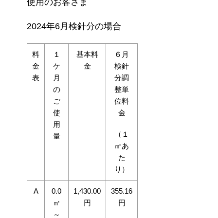
使用のお客さま
2024年6月検針分の場合
料
１
基本料
６月
金
ケ
金
検針
表
月
分調
の
整単
ご
位料
使
金
用
（１
量
㎥あ
た
り）
A
0.0
1,430.00
355.16
㎥
円
円
～