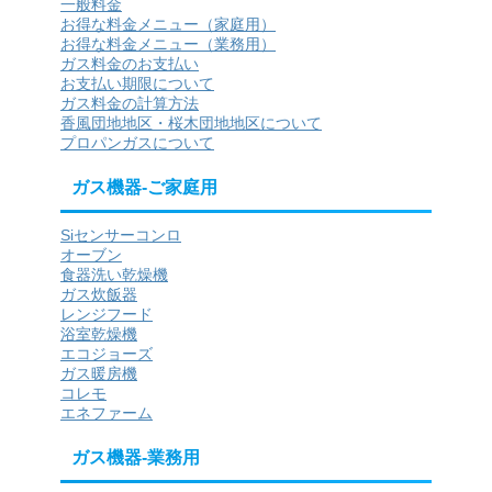
一般料金
お得な料金メニュー（家庭用）
お得な料金メニュー（業務用）
ガス料金のお支払い
お支払い期限について
ガス料金の計算方法
香風団地地区・桜木団地地区について
プロパンガスについて
ガス機器-ご家庭用
Siセンサーコンロ
オーブン
食器洗い乾燥機
ガス炊飯器
レンジフード
浴室乾燥機
エコジョーズ
ガス暖房機
コレモ
エネファーム
ガス機器-業務用