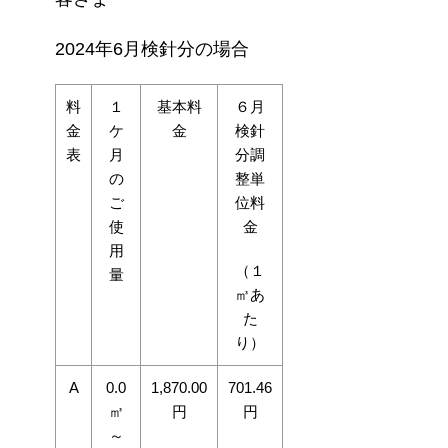
2024年6月検針分の場合
料
１
基本料
６月
金
ケ
金
検針
表
月
分調
の
整単
ご
位料
使
金
用
（１
量
㎥あ
た
り）
A
0.0
1,870.00
701.46
㎥
円
円
～