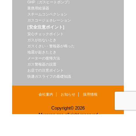
GHP（ガスヒートポンプ）
業務用給湯器
スチームコンベクション
ガスコージェネレーション
[安全注意ポイント]
安心チェックポイント
ガスが出ないとき
ガスくさい・警報器が鳴った
地震が起きたとき
メーターの復帰方法
ガス警報器の設置
お店での注意ポイント
快適ガスライフの基礎知識
会社案内
お知らせ
採用情報
Copyright© 2026
Muroran gas.all right reserved