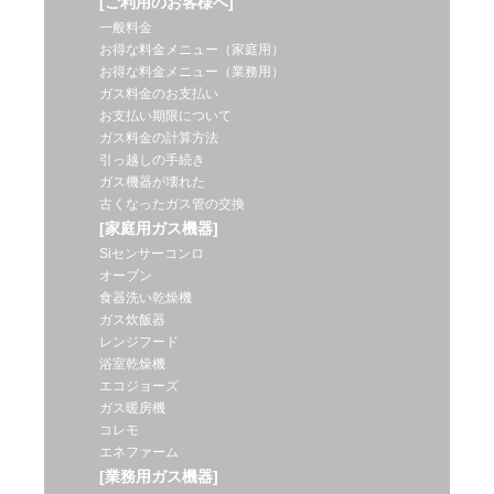
[ご利用のお客様へ]
一般料金
お得な料金メニュー（家庭用）
お得な料金メニュー（業務用）
ガス料金のお支払い
お支払い期限について
ガス料金の計算方法
引っ越しの手続き
ガス機器が壊れた
古くなったガス管の交換
[家庭用ガス機器]
Siセンサーコンロ
オーブン
食器洗い乾燥機
ガス炊飯器
レンジフード
浴室乾燥機
エコジョーズ
ガス暖房機
コレモ
エネファーム
[業務用ガス機器]