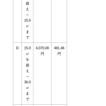
超
え
～
15.0
㎥
ま
で
D
15.0
4,070.00
481.46
㎥
円
円
を
超
え
～
30.0
㎥
ま
で