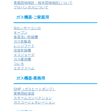
香風団地地区・桜木団地地区について
プロパンガスについて
ガス機器-ご家庭用
Siセンサーコンロ
オーブン
食器洗い乾燥機
ガス炊飯器
レンジフード
浴室乾燥機
エコジョーズ
ガス暖房機
コレモ
エネファーム
ガス機器-業務用
GHP（ガスヒートポンプ）
業務用給湯器
スチームコンベクション
ガスコージェネレーション