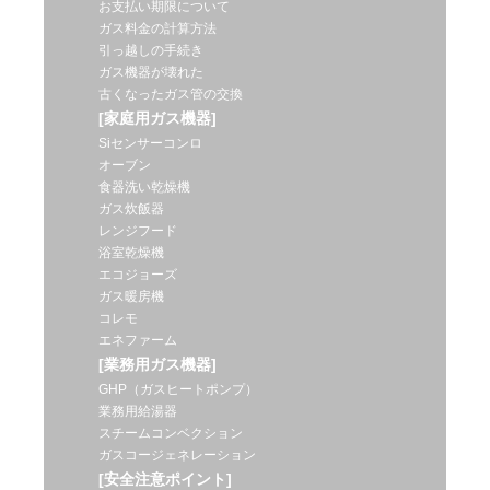
お支払い期限について
ガス料金の計算方法
引っ越しの手続き
ガス機器が壊れた
古くなったガス管の交換
[家庭用ガス機器]
Siセンサーコンロ
オーブン
食器洗い乾燥機
ガス炊飯器
レンジフード
浴室乾燥機
エコジョーズ
ガス暖房機
コレモ
エネファーム
[業務用ガス機器]
GHP（ガスヒートポンプ）
業務用給湯器
スチームコンベクション
ガスコージェネレーション
[安全注意ポイント]