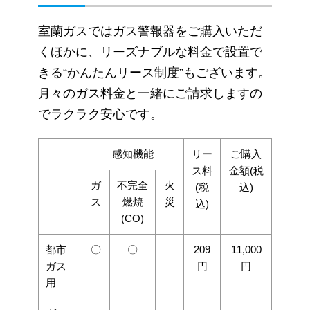
室蘭ガスではガス警報器をご購入いただ
くほかに、リーズナブルな料金で設置で
きる“かんたんリース制度”もございます。
月々のガス料金と一緒にご請求しますの
でラクラク安心です。
感知機能
リー
ご購入
ス料
金額(税
ガ
不完全
火
(税
込)
ス
燃焼
災
込)
(CO)
都市
〇
〇
―
209
11,000
ガス
円
円
用