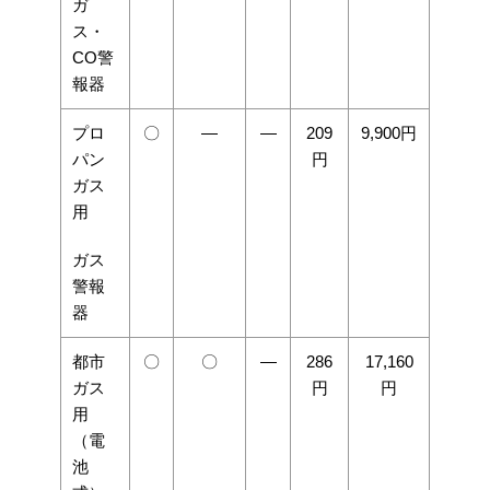
ガ
ス・
CO警
報器
プロ
〇
―
―
209
9,900円
パン
円
ガス
用
ガス
警報
器
都市
〇
〇
―
286
17,160
ガス
円
円
用
（電
池