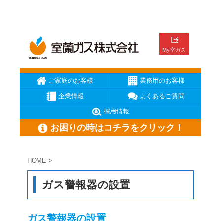
ご家庭のお客様
業務用のお客様
企業情報
よくあるご質問
採用情報
お困りの時はコチラをクリック！
HOME
>
ガス臭いと思ったら
ガスが出ない
ガス機器が壊れた
ガス警報器の設置
メーターの復帰方法
地震の時の対応
お電話はこちら
ガス警報器の設置