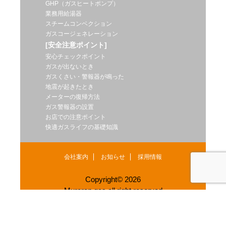
GHP（ガスヒートポンプ）
業務用給湯器
スチームコンベクション
ガスコージェネレーション
[安全注意ポイント]
安心チェックポイント
ガスが出ないとき
ガスくさい・警報器が鳴った
地震が起きたとき
メーターの復帰方法
ガス警報器の設置
お店での注意ポイント
快適ガスライフの基礎知識
会社案内
お知らせ
採用情報
Copyright© 2026
Muroran gas.all right reserved