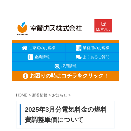
ご家庭のお客様
業務用のお客様
企業情報
よくあるご質問
採用情報
お困りの時はコチラをクリック！
HOME
>
新着情報
>
お知らせ
>
ガス臭いと思ったら
ガスが出ない
ガス機器が壊れた
2025年3月分電気料金の燃料
メーターの復帰方法
地震の時の対応
お電話はこちら
費調整単価について