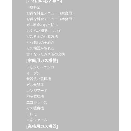
[ご利用のお客様へ]
一般料金
お得な料金メニュー（家庭用）
お得な料金メニュー（業務用）
ガス料金のお支払い
お支払い期限について
ガス料金の計算方法
引っ越しの手続き
ガス機器が壊れた
古くなったガス管の交換
[家庭用ガス機器]
Siセンサーコンロ
オーブン
食器洗い乾燥機
ガス炊飯器
レンジフード
浴室乾燥機
エコジョーズ
ガス暖房機
コレモ
エネファーム
[業務用ガス機器]