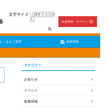
文字サイズ：
標準
大
特
大
6
会員登録・ログイン
よくあるご質問
採用情報
カテゴリー
ターの復帰方法
地震の時の対応
お知らせ
イベント
新着情報