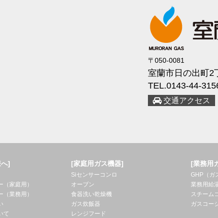
〒050-0081
室蘭市日の出町2丁
TEL.0143-44-315
交通アクセス
へ]
[家庭用ガス機器]
[業務用
Siセンサーコンロ
GHP（
ー（家庭用）
オーブン
業務用給
ー（業務用）
食器洗い乾燥機
スチーム
い
ガス炊飯器
ガスコー
いて
レンジフード