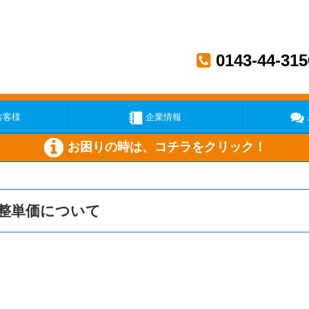
0143-44-315
お客様
企業情報
お困りの時は、コチラをクリック！
い
ガス機器が壊れた
メー
調整単価について