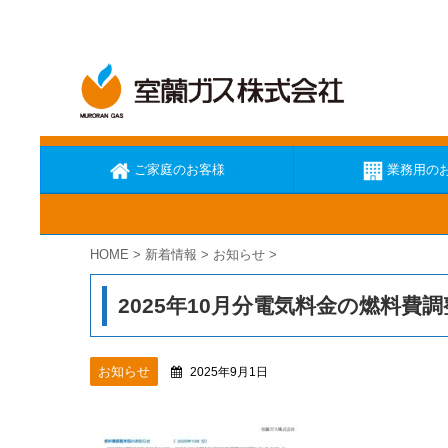
ご家庭のお客様
業務用の
HOME
>
新着情報
>
お知らせ
>
ガス臭いと思ったら
ガスが出な
2025年10月分電気料金の燃料費
お知らせ
2025年9月1日