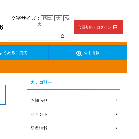
文字サイズ：
標準
大
特
大
6
会員登録・ログイン
よくあるご質問
採用情報
カテゴリー
ターの復帰方法
地震の時の対応
お知らせ
イベント
新着情報