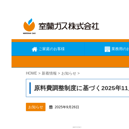
ご家庭のお客様
業務用の
HOME
>
新着情報
>
お知らせ
>
ガス臭いと思ったら
ガスが出な
原料費調整制度に基づく2025年
お知らせ
2025年9月26日