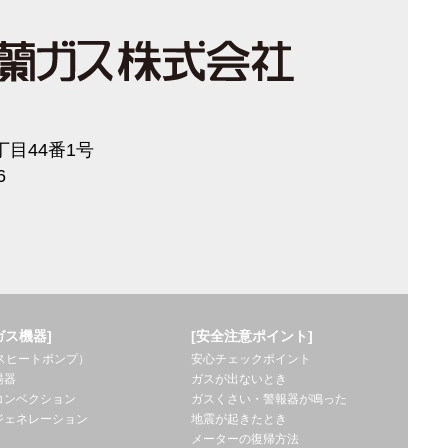
目44番1号
6
ガス機器]
[安全注意ポイント]
ガスヒートポンプ）
安心チェックポイント
湯器
ガスが出ないとき
コンベクション
ガスくさい・警報器が鳴った
ジェネレーション
地震が起きたとき
メーターの復帰方法