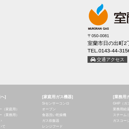
〒050-0081
室蘭市日の出町2丁
TEL.0143-44-315
交通アクセス
へ]
[家庭用ガス機器]
[業務用
Siセンサーコンロ
GHP（
ー（家庭用）
オーブン
業務用給
ー（業務用）
食器洗い乾燥機
スチーム
い
ガス炊飯器
ガスコー
いて
レンジフード