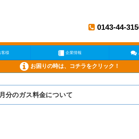
0143-44-315
お客様
企業情報
お困りの時は、コチラをクリック！
い
ガス機器が壊れた
メー
11月分のガス料金について