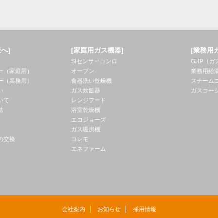
へ]
[家庭用ガス機器]
[業務用
Siセンサーコンロ
GHP（
ー（家庭用）
オーブン
業務用給
ー（業務用）
食器洗い乾燥機
スチーム
い
ガス炊飯器
ガスコー
いて
レンジフード
法
浴室乾燥機
エコジョーズ
ガス暖房機
の交換
コレモ
エネファーム
会社案内
お知らせ
採用情報