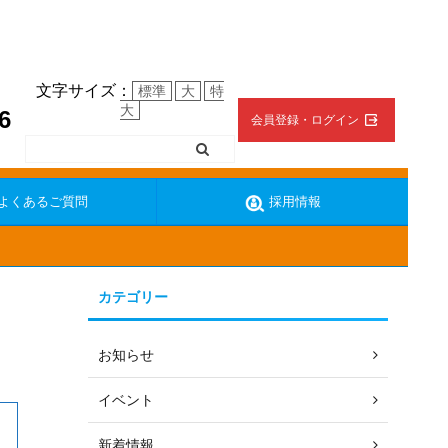
文字サイズ：
標準
大
特
大
6
会員登録・ログイン
よくあるご質問
採用情報
カテゴリー
ターの復帰方法
地震の時の対応
お知らせ
イベント
新着情報