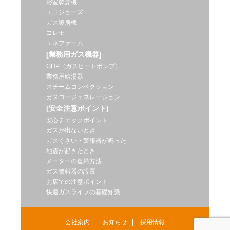
浴室乾燥機
エコジョーズ
ガス暖房機
コレモ
エネファーム
[業務用ガス機器]
GHP（ガスヒートポンプ）
業務用給湯器
スチームコンベクション
ガスコージェネレーション
[安全注意ポイント]
安心チェックポイント
ガスが出ないとき
ガスくさい・警報器が鳴った
地震が起きたとき
メーターの復帰方法
ガス警報器の設置
お店での注意ポイント
快適ガスライフの基礎知識
会社案内
お知らせ
採用情報