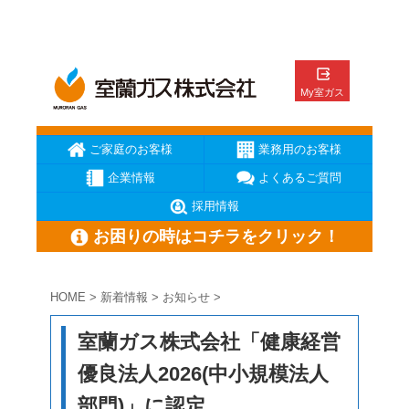
ご家庭のお客様
業務用のお客様
企業情報
よくあるご質問
採用情報
お困りの時はコチラをクリック！
HOME
>
新着情報
>
お知らせ
>
ガス臭いと思ったら
ガスが出ない
ガス機器が壊れた
室蘭ガス株式会社「健康経営
メーターの復帰方法
地震の時の対応
お電話はこちら
優良法人2026(中小規模法人
部門)」に認定