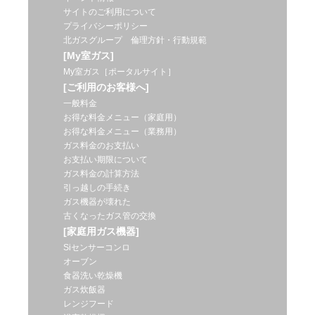
サイトのご利用について
プライバシーポリシー
北ガスグループ 倫理方針・行動規範
[My室ガス]
My室ガス［ポータルサイト］
[ご利用のお客様へ]
一般料金
お得な料金メニュー（家庭用）
お得な料金メニュー（業務用）
ガス料金のお支払い
お支払い期限について
ガス料金の計算方法
引っ越しの手続き
ガス機器が壊れた
古くなったガス管の交換
[家庭用ガス機器]
Siセンサーコンロ
オーブン
食器洗い乾燥機
ガス炊飯器
レンジフード