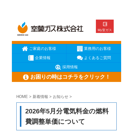
ご家庭のお客様
業務用のお客様
企業情報
よくあるご質問
採用情報
お困りの時はコチラをクリック！
HOME
>
新着情報
>
お知らせ
>
ガス臭いと思ったら
ガスが出ない
ガス機器が壊れた
2026年5月分電気料金の燃料
メーターの復帰方法
地震の時の対応
お電話はこちら
費調整単価について