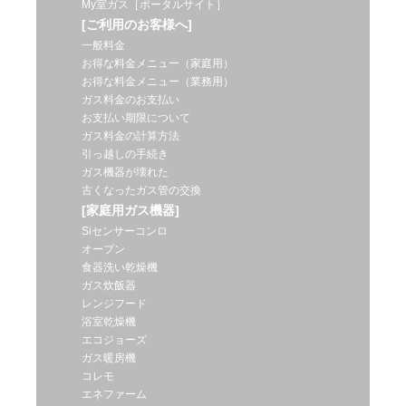
My室ガス［ポータルサイト］
[ご利用のお客様へ]
一般料金
お得な料金メニュー（家庭用）
お得な料金メニュー（業務用）
ガス料金のお支払い
お支払い期限について
ガス料金の計算方法
引っ越しの手続き
ガス機器が壊れた
古くなったガス管の交換
[家庭用ガス機器]
Siセンサーコンロ
オーブン
食器洗い乾燥機
ガス炊飯器
レンジフード
浴室乾燥機
エコジョーズ
ガス暖房機
コレモ
エネファーム