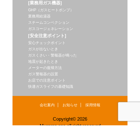
[業務用ガス機器]
GHP（ガスヒートポンプ）
業務用給湯器
スチームコンベクション
ガスコージェネレーション
[安全注意ポイント]
安心チェックポイント
ガスが出ないとき
ガスくさい・警報器が鳴った
地震が起きたとき
メーターの復帰方法
ガス警報器の設置
お店での注意ポイント
快適ガスライフの基礎知識
会社案内
お知らせ
採用情報
Copyright© 2026
Muroran gas.all right reserved